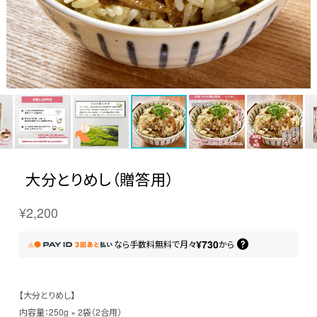
大分とりめし（贈答用）
¥2,200
¥730
なら
手数料無料で
月々
から
【大分とりめし】
内容量：250g × 2袋（2合用）