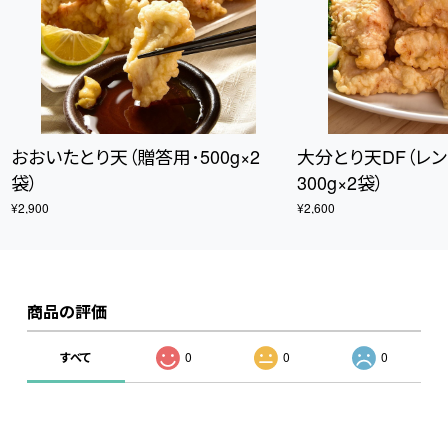
おおいたとり天（贈答用･500g×2
大分とり天DF（レ
袋）
300g×2袋）
¥2,900
¥2,600
商品の評価
すべて
0
0
0